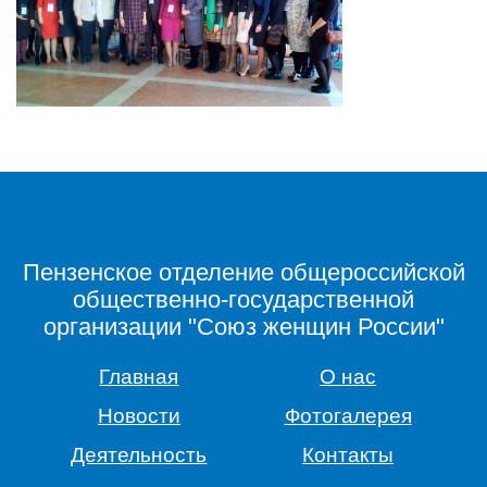
Пензенское отделение общероссийской
общественно-государственной
организации "Союз женщин России"
Главная
О нас
Новости
Фотогалерея
Деятельность
Контакты