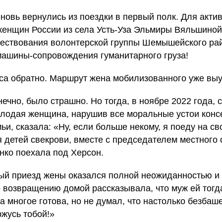
новь вернулись из поездки в первый полк. Для акти
енщин России из села Усть-Уза Эльмиры Вяльшиной
ществования волонтерской группы Шемышейского ра
машины-сопровождения гуманитарного груза!
часа обратно. Маршрут жена мобилизованного уже выу
нечно, было страшно. Но тогда, в ноябре 2022 года,
олодая женщина, нарушив все моральные устои конс
и, сказала: «Ну, если больше некому, я поеду на св
я детей свекрови, вместе с председателем местного
ко поехала под Херсон.
вый приезд жены оказался полной неожиданностью и
 возвращению домой рассказывала, что муж ей тогда
а многое готова, но не думал, что настолько безбаш
ржусь тобой!»