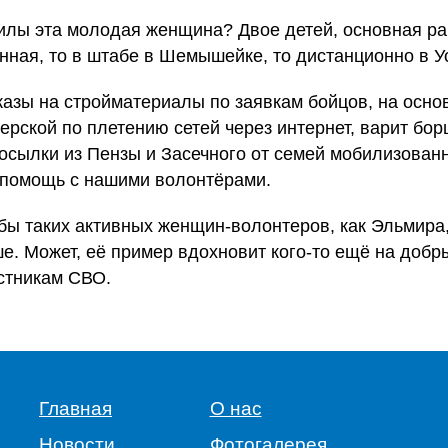
силы эта молодая женщина? Двое детей, основная ра
ная, то в штабе в Шемышейке, то дистанционно в Ус
азы на стройматериалы по заявкам бойцов, на основ
ерской по плетению сетей через интернет, варит бор
осылки из Пензы и Засечного от семей мобилизован
помощь с нашими волонтёрами.
обы таких активных женщин-волонтеров, как Эльмира
е. Может, её пример вдохновит кого-то ещё на доб
стникам СВО.
Главная
О нас
Новости
Фотогалерея