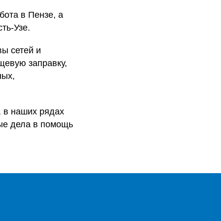
бота в Пензе, а
ть-Узе.
ы сетей и
щевую заправку,
ных,
, в наших рядах
рые дела в помощь