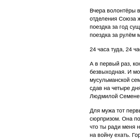
Вчера волонтёры в
отделения Союза ж
поездка за год су
поездка за рулём 
24 часа туда, 24 
А в первый раз, ко
безвыходная. И м
мусульманской семь
сдав на четыре дн
Людмилой Семенен
Для мужа тот пер
сюрпризом. Она по
что ты ради меня н
на войну ехать. Го