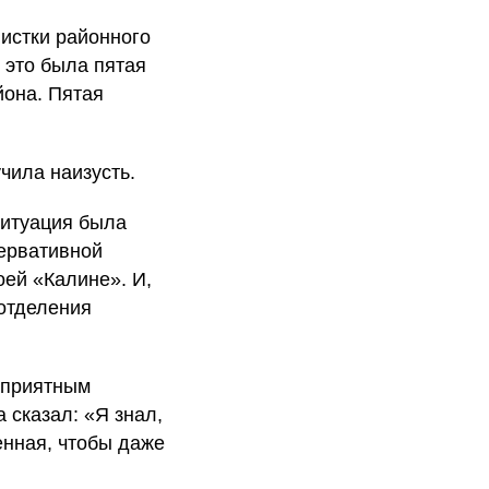
вистки районного
 это была пятая
йона. Пятая
чила наизусть.
 ситуация была
ервативной
оей «Калине». И,
 отделения
 приятным
 сказал: «Я знал,
енная, чтобы даже