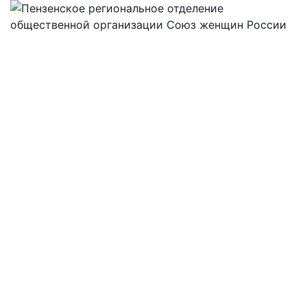
Пензенское
отделение
общероссий
общественн
государстве
организации
"Союз