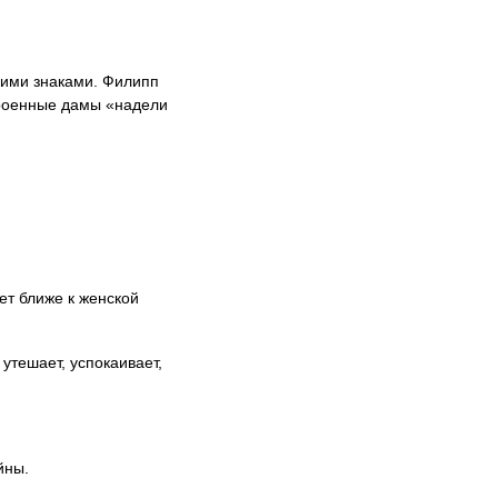
кими знаками. Филипп
троенные дамы «надели
ет ближе к женской
утешает, успокаивает,
йны.