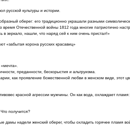
л русской культуры и истории.
образный оберег: его традиционно украшали разными символичес
во время Отечественной войны 1812 года многие патриотично нас
 в зеркало, нашли, что наряд сей к ним очень пристал!»
ют «забытая корона русских красавиц»
 «мечта».
ичности, преданности, бескорыстия и альтруизма.
рии, как проявление божественной любви в женском виде, этот цв
тивовес красной агрессии мужчины. Он как вода, охлаждает пламя: 
 Что получится?
е дамы надели женский оберег, чтобы охладить горячее пламя во