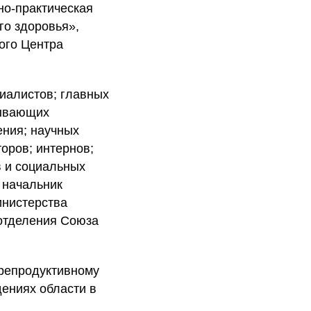
но-практическая
о здоровья»,
ого Центра
иалистов; главных
зывающих
ения; научных
оров; интернов;
в и социальных
 начальник
инистерства
 отделения Союза
 репродуктивному
ениях области в