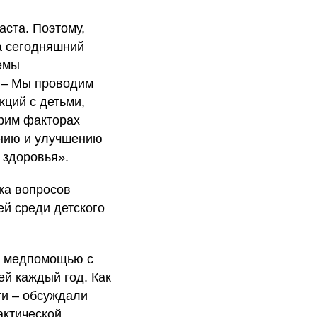
ста. Поэтому,
а сегодняшний
емы
 – Мы проводим
ций с детьми,
орим факторах
анию и улучшению
 здоровья».
ка вопросов
ей среди детского
за медпомощью с
ей каждый год. Как
ти – обсуждали
актической