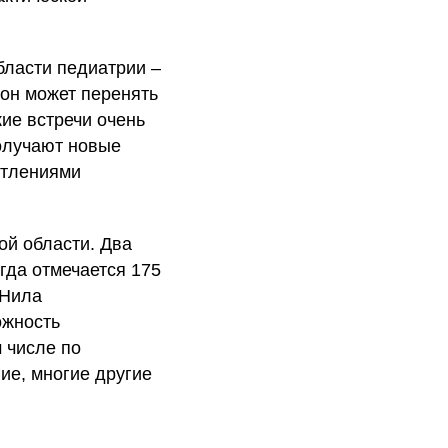
бласти педиатрии –
ион может перенять
ие встречи очень
получают новые
атлениями
ой области. Два
гда отмечается 175
 Нила
ожность
м числе по
ие, многие другие