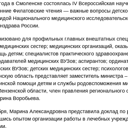
 года в Смоленске состоялась IV Всероссийская науч
нние Филатовские чтения — важные вопросы детског
идой Национального медицинского исследовательск
нздрава России.
низовано для профильных главных внештатных спец
медицинских сестер; медицинских организаций, ока
ь детям; специалистов практического здравоохран
одавателей медицинских ВУЗов; аспирантов; ординат
ских ВУЗов; детских медицинских сестер; психолого
нскую область представляет заместитель министра –
инской помощи детям и службы родовспоможения м
ензенской области, член правления регионального
арина Воробьева.
ября, Марина Александровна представила доклад по
шись опытом организации работы в лечебных учрежд
ии.