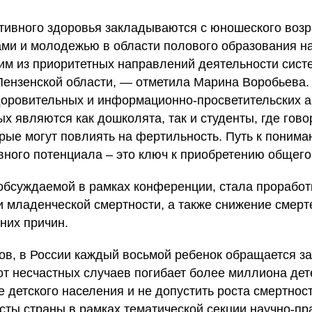
ивного здоровья закладываются с юношеского возра
ами и молодежью в области полового образования н
им из приоритетных направлений деятельности сист
Пензенской области, — отметила Марина Воробьева.
оровительных и информационно-просветительских ак
ых являются как дошколята, так и студенты, где гов
орые могут повлиять на фертильность. Путь к поним
вного потенциала – это ключ к приобретению общего
обсуждаемой в рамках конференции, стала проработ
и младенческой смертности, а также снижение смерт
них причин.
ов, в России каждый восьмой ребенок обращается 
от несчастных случаев погибает более миллиона дет
е детского населения и не допустить роста смертнос
ты страны в рамках тематической секции научно-пр