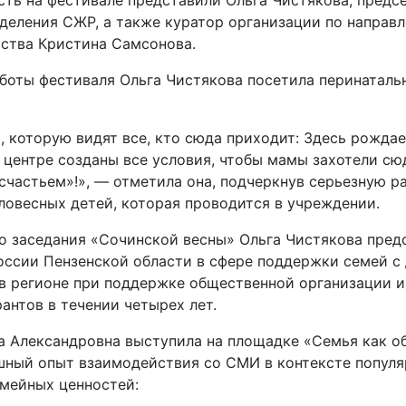
сть на фестивале представили Ольга Чистякова, предс
тделения СЖР, а также куратор организации по направ
ства Кристина Самсонова.
аботы фестиваля Ольга Чистякова посетила перинаталь
, которую видят все, кто сюда приходит: Здесь рождае
 центре созданы все условия, чтобы мамы захотели сю
счастьем»!», — отметила она, подчеркнув серьезную р
овесных детей, которая проводится в учреждении.
го заседания «Сочинской весны» Ольга Чистякова пред
ссии Пензенской области в сфере поддержки семей с 
 в регионе при поддержке общественной организации 
антов в течении четырех лет.
а Александровна выступила на площадке «Семья как о
шный опыт взаимодействия со СМИ в контексте попул
мейных ценностей: