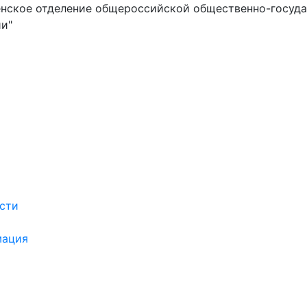
нское отделение общероссийской общественно-госуд
и"
сти
мация