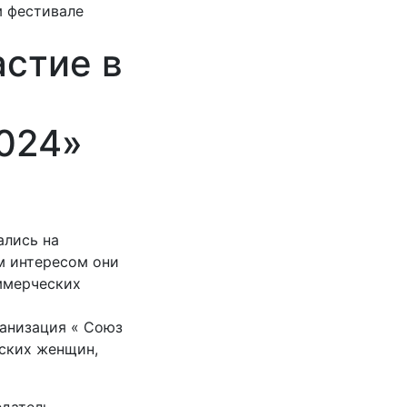
м фестивале
астие в
024»
ались на
м интересом они
ммерческих
анизация « Союз
ских женщин,