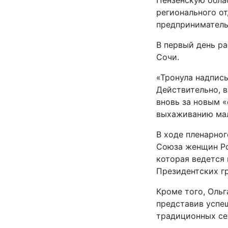
Пензенскую обла
регионального о
предприниматель
В первый день р
Сочи.
«Тронула надпись
Действительно, в
вновь за новым «
выхаживанию мал
В ходе пленарно
Союза женщин Ро
которая ведется
Президентских гр
Кроме того, Ольг
представив успе
традиционных се