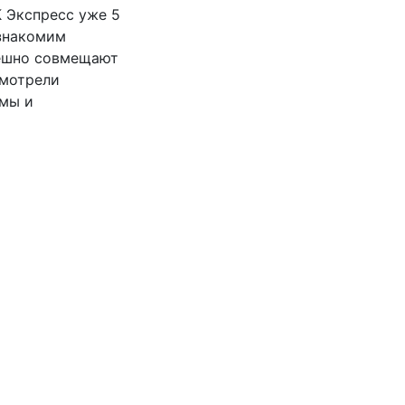
К Экспресс уже 5
 знакомим
пешно совмещают
смотрели
ммы и