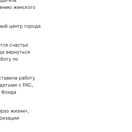
едатель
лению женского
ный центр города
тся счастье
да вернуться
аботу по
ставила работу
детьми с РАС,
и Фонда
браз жизни»,
яризации