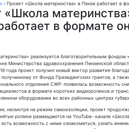
и
›
Проект «Школа материнства» в Пензе работает в ф
 «Школа материнства
работает в формате о
атеринства» реализуется благотворительным фондом 
жке Министерства здравоохранения Пензенской област
019 года проект получил новый вектор развития благод
 полученному от Фонда Президентских грантов, а так
ионального отделения СЖР: появилась возможность сн
ециалистов в формате коротких видеороликов и транс
пленном оборудовании во всех районных центрах губер
мя, несмотря на режим самоизоляции, проект продолж
тснятые ролики размещаются на YouTube- канале «Школ
 есть возможность с ними ознакомиться, узнать мнени