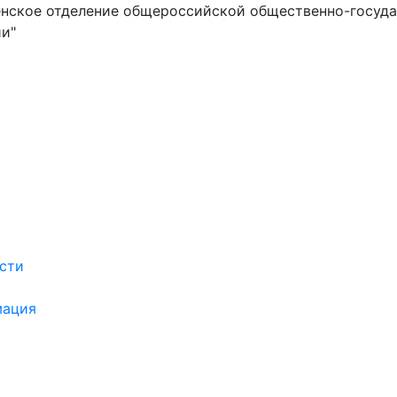
нское отделение общероссийской общественно-госуд
и"
сти
мация