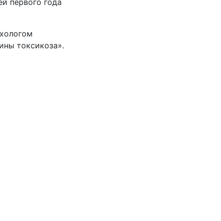
й первого года
ихологом
ины токсикоза».