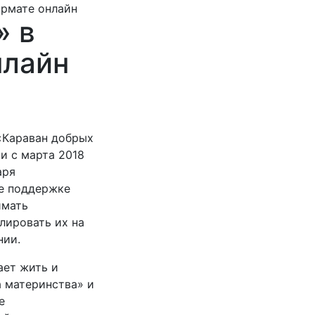
ормате онлайн
» в
нлайн
«Караван добрых
и с марта 2018
аря
же поддержке
имать
лировать их на
нии.
ает жить и
а материнства» и
е