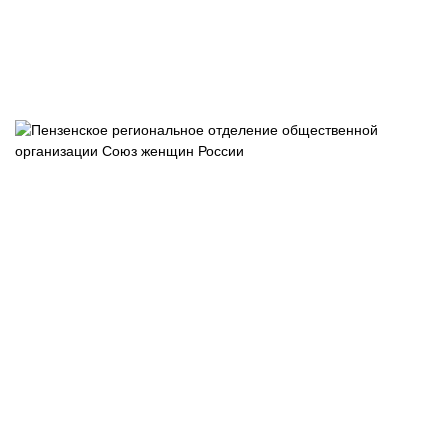
Пензенское
отделение
общероссийс
общественно
государствен