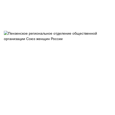
Пензенское
отделение
общероссийс
общественно
государствен