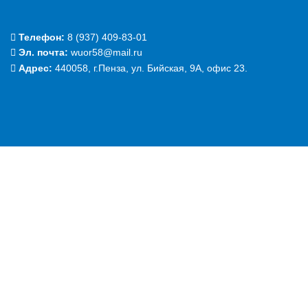
Телефон:
‭8 (937) 409-83-01‬
Эл. почта:
wuor58@mail.ru
Адрес:
440058, г.Пенза, ул. Бийская, 9А, офис 23.