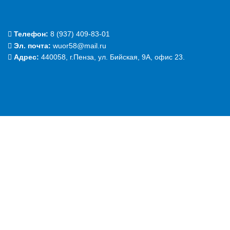
Телефон:
‭8 (937) 409-83-01‬
Эл. почта:
wuor58@mail.ru
Адрес:
440058, г.Пенза, ул. Бийская, 9А, офис 23.