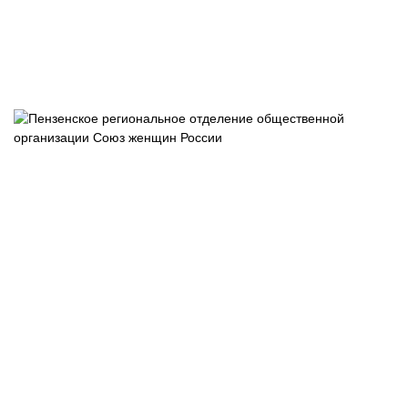
Пензенское
отделение
общероссийс
общественно
государствен