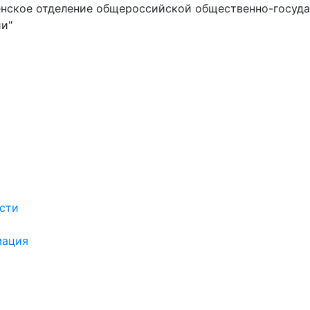
нское отделение общероссийской общественно-госуд
и"
сти
мация