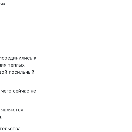
ды»
исоединились к
ния теплых
вой посильный
 чего сейчас не
 являются
.
тельства