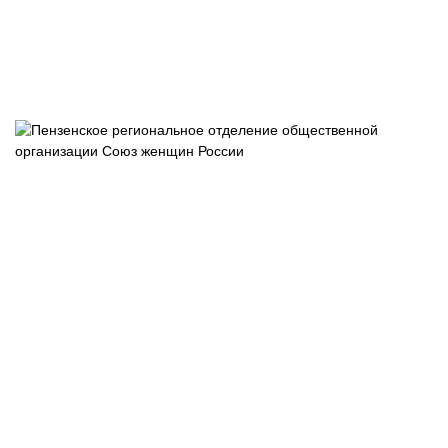
Пензенское
отделение
общероссийс
общественно
государствен