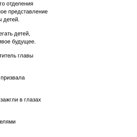
го отделения
ное представление
 детей.
гать детей,
ивое будущее.
титель главы
 призвала
зажгли в глазах
телями