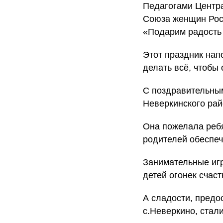
Педагогами Центра
Союза женщин Рос
«Подарим радость
Этот праздник нап
делать всё, чтобы
С поздравительным
Неверкинского рай
Она пожелала ребя
родителей обеспеч
Занимательные игр
детей огонек счаст
А сладости, пред
с.Неверкино, стал