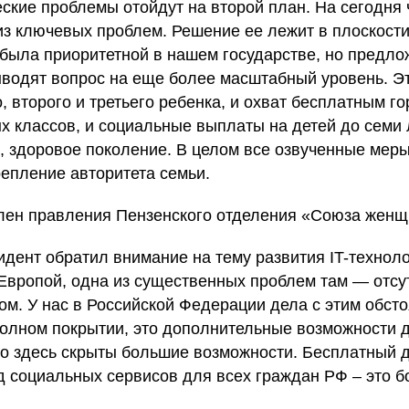
ские проблемы отойдут на второй план. На сегодня
из ключевых проблем. Решение ее лежит в плоскост
 была приоритетной в нашем государстве, но предл
водят вопрос на еще более масштабный уровень. Эт
, второго и третьего ребенка, и охват бесплатным г
х классов, и социальные выплаты на детей до семи
, здоровое поколение. В целом все озвученные мер
репление авторитета семьи.
член правления Пензенского отделения «Союза женщ
идент обратил внимание на тему развития IT-технол
Европой, одна из существенных проблем там — отсу
ом. У нас в Российской Федерации дела с этим обст
 полном покрытии, это дополнительные возможности 
то здесь скрыты большие возможности. Бесплатный д
 социальных сервисов для всех граждан РФ – это 