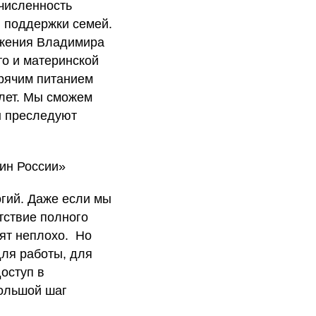
 численность
и поддержки семей.
ожения Владимира
о и материнской
орячим питанием
 лет. Мы сможем
ы преследуют
ин России»
огий. Даже если мы
тствие полного
оят неплохо. Но
для работы, для
оступ в
большой шаг