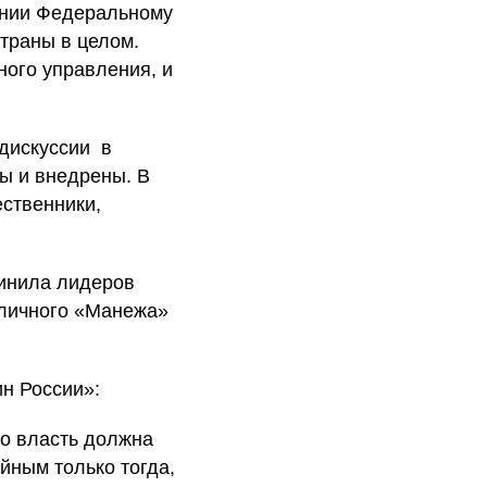
ании Федеральному
траны в целом.
ного управления, и
дискуссии в
ы и внедрены. В
ественники,
динила лидеров
оличного «Манежа»
н России»:
то власть должна
йным только тогда,