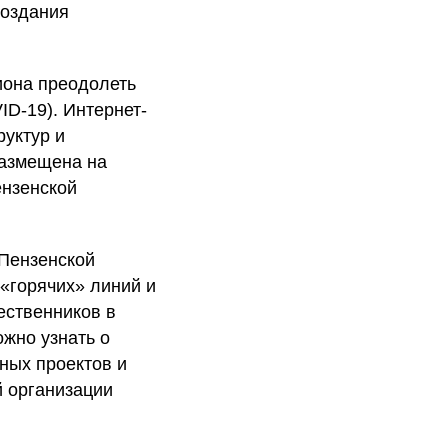
создания
иона преодолеть
D-19). Интернет-
руктур и
азмещена на
ензенской
Пензенской
 «горячих» линий и
ественников в
жно узнать о
ных проектов и
 организации