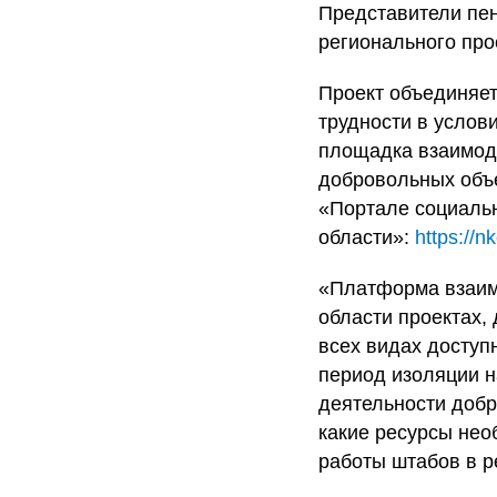
Представители пен
регионального пр
Проект объединяе
трудности в услов
площадка взаимоде
добровольных объ
«Портале социаль
области»:
https://n
«Платформа взаим
области проектах,
всех видах доступ
период изоляции н
деятельности добр
какие ресурсы не
работы штабов в р