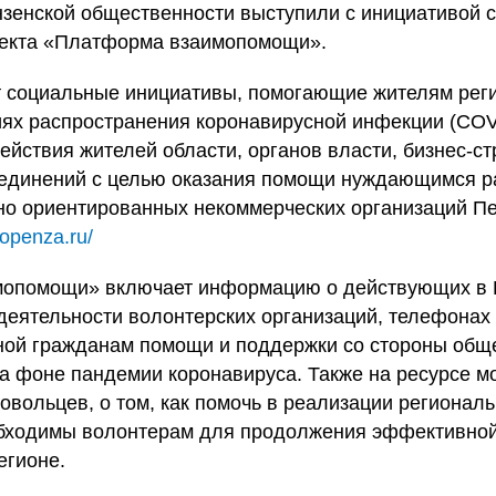
зенской общественности выступили с инициативой 
оекта «Платформа взаимопомощи».
т социальные инициативы, помогающие жителям рег
иях распространения коронавирусной инфекции (COVI
йствия жителей области, органов власти, бизнес-ст
единений с целью оказания помощи нуждающимся р
но ориентированных некоммерческих организаций П
kopenza.ru/
опомощи» включает информацию о действующих в 
 деятельности волонтерских организаций, телефонах
ной гражданам помощи и поддержки со стороны общ
а фоне пандемии коронавируса. Также на ресурсе мо
овольцев, о том, как помочь в реализации региональ
обходимы волонтерам для продолжения эффективной
егионе.