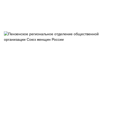
Пензенское
отделение
общероссийс
общественно
государствен