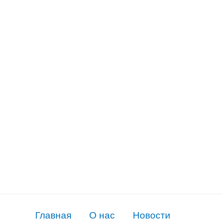
организации
"Союз
женщин
России"
Главная
О нас
Новости