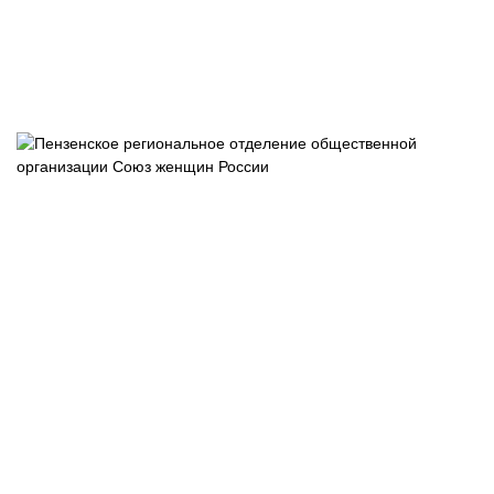
Пензенское
отделение
общероссийс
общественно
государствен