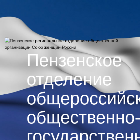
Пензенское
отделение
общероссийс
общественно
государствен